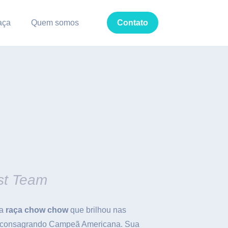
aça
Quem somos
Contato
st Team
da
raça chow chow
que brilhou nas
se consagrando Campeã Americana. Sua