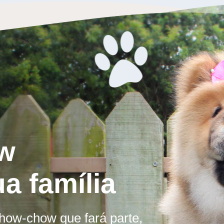
w
ua família
chow-chow que fará parte,