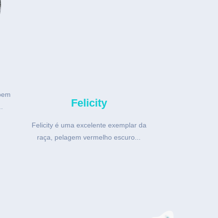
Felicity
bem
Felicity é uma excelente exemplar da
Pi
.
raça, pelagem vermelho escuro...
Pipoca é uma li
estrutura e ex