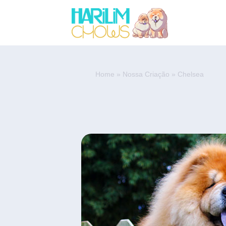
Home
»
Nossa Criação
»
Chelsea