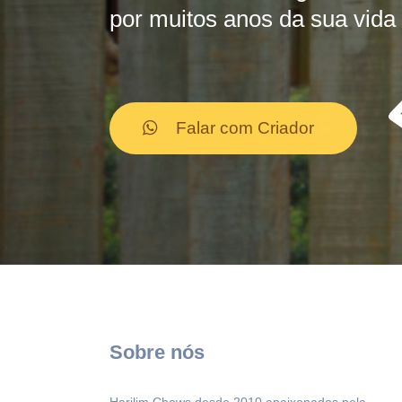
por muitos anos da sua vida 
Falar com Criador
Sobre nós
Harilim Chows desde 2010 apaixonados pela