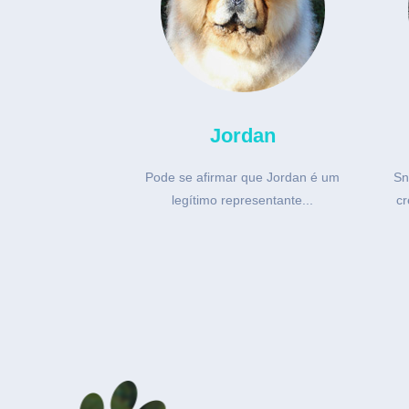
mos
Jordan
ão imponente,
Pode se afirmar que Jordan é um
Sn
excelente...
legítimo representante...
cr