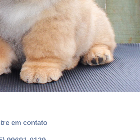
tre em contato
5) 99691-0129