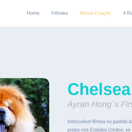
Home
Filhotes
Nossa Criação
A R
Chelsea
Ayran Hong´s Fir
Indiscutível fêmea no padrão 
pistas nos Estados Unidos, 