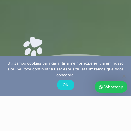
Utilizamos cookies para garantir a melhor experiência em nosso
site. Se você continuar a usar este site, assumiremos que você
concorda.
OK
Whatsapp
Veja qual deles combina com sua família.
Escolha seu Chow Chow
Toque na foto para conhecer cada filhote disponível.