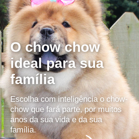
O chow chow
ideal para sua
família
Escolha com inteligência o chow-
chow que fará parte,
por muitos
anos da sua vida e da sua
família.